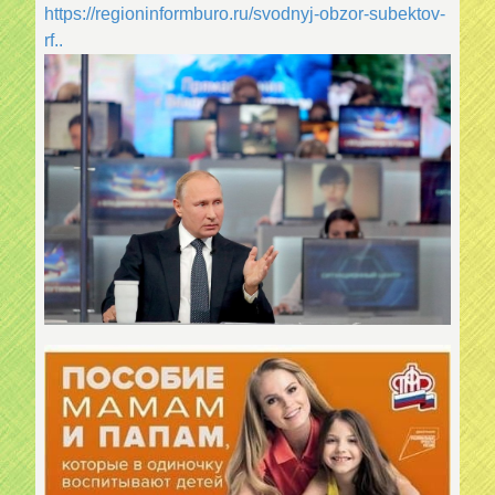
https://regioninformburo.ru/svodnyj-obzor-subektov-
rf..