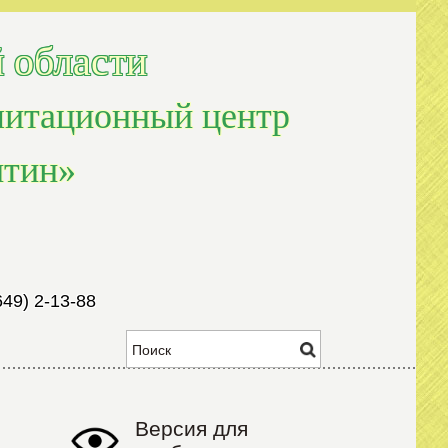
 области
литационный центр
нтин»
649) 2-13-88
Версия для