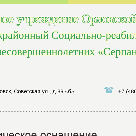
ое учреждение Орловской
районный Социально-реаби
несовершеннолетних «Серпа
овск, Советская ул., д.89 «б»
+7 (48
ическое оснащение