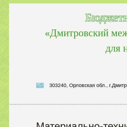
Бюджетн
«Дмитровский меж
для 
303240, Орловская обл., г.Дмитр
Материально-техн